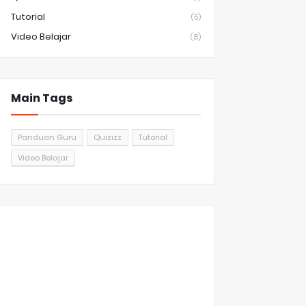
Tutorial
(5)
Video Belajar
(8)
Main Tags
Panduan Guru
Quizizz
Tutorial
Video Belajar