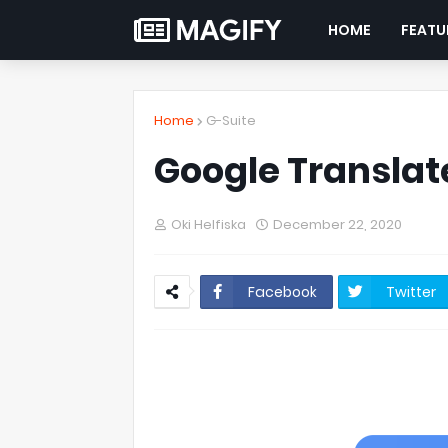
HOME
FEATU
Home
G-Suite
Google Translat
Oki Helfiska
December 22, 2020
Facebook
Twitter