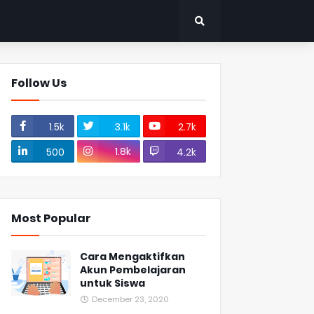
Follow Us
1.5k
3.1k
2.7k
1.8k
500
4.2k
Most Popular
Cara Mengaktifkan
Akun Pembelajaran
untuk Siswa
December 23, 2020