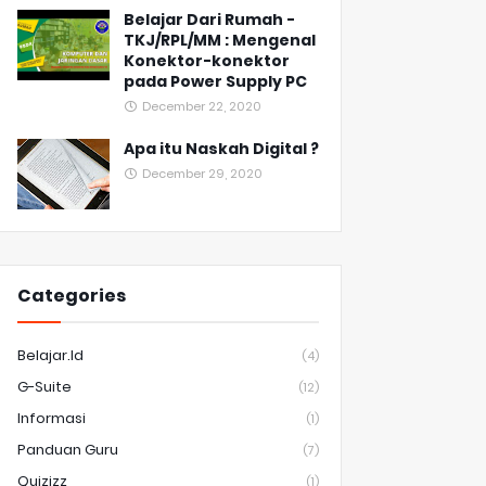
Belajar Dari Rumah -
TKJ/RPL/MM : Mengenal
Konektor-konektor
pada Power Supply PC
December 22, 2020
Apa itu Naskah Digital ?
December 29, 2020
Categories
Belajar.id
(4)
G-Suite
(12)
Informasi
(1)
Panduan Guru
(7)
Quizizz
(1)