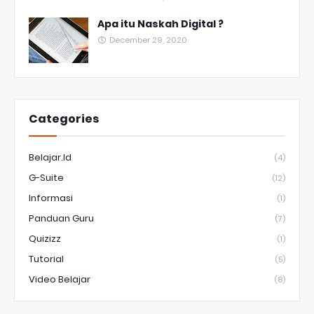
Apa itu Naskah Digital ?
December 29, 2020
Categories
Belajar.id
(4)
G-Suite
(12)
Informasi
(1)
Panduan Guru
(7)
Quizizz
(1)
Tutorial
(5)
Video Belajar
(8)