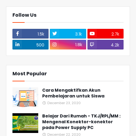
Follow Us
1.5k
3.1k
2.7k
1.8k
500
4.2k
Most Popular
Cara Mengaktifkan Akun
Pembelajaran untuk Siswa
December 23, 2020
Belajar Dari Rumah - TKJ/RPL/MM :
Mengenal Konektor-konektor
pada Power Supply PC
December 22, 2020